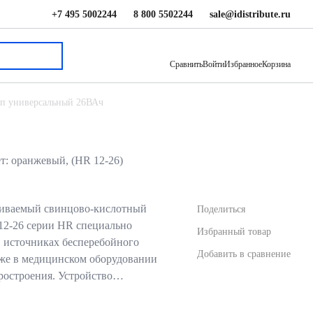
+7 495 5002244
8 800 5502244
sale@idistribute.ru
10 033.82 ₽
В корзину
Сравнить
Войти
Избранное
Корзина
ибп универсальный 26ВАч
т: оранжевый, (HR 12-26)
иваемый свинцово-кислотный
Поделиться
 12-26 серии HR специально
Избранный товар
в источниках бесперебойного
Добавить в сравнение
акже в медицинском оборудовании
оростроения. Устройство…