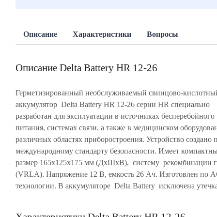
Описание
Характеристики
Вопросы
Описание Delta Battery HR 12-26
Герметизированный необслуживаемый свинцово-кислотны
кислоты, благодаря его полной герметичности. Батарея имее
аккумулятор Delta Battery HR 12-26 серии HR специально
разработан для эксплуатации в источниках бесперебойного
питания, системах связи, а также в медицинском оборудова
различных областях приборостроения. Устройство создано 
международному стандарту безопасности. Имеет компактн
размер 165х125х175 мм (ДхШхВ), систему рекомбинации г
(VRLA). Напряжение 12 В, емкость 26 Ач. Изготовлен по
технологии. В аккумуляторе Delta Battery исключена утечк