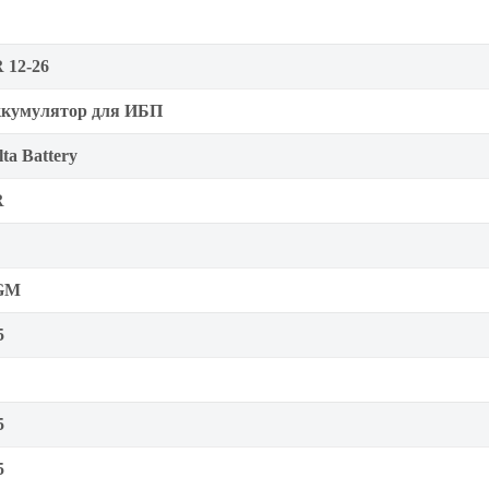
 12-26
кумулятор для ИБП
lta Battery
R
GM
5
5
5