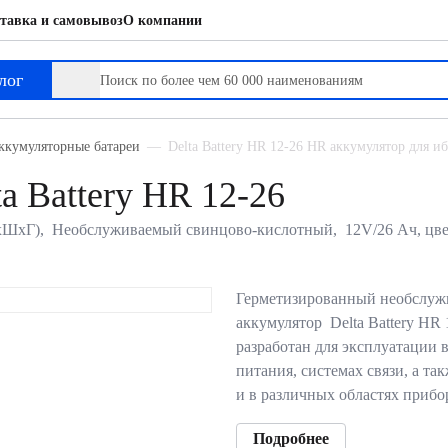
тавка и самовывоз
О компании
лог
ккумуляторные батареи
Delta Battery HR 12-26 HR аккумулятор для 
a Battery HR 12-26
ВхШхГ), Необслуживаемый свинцово-кислотный, 12V/26 Ач, цве
Герметизированный необслуж
аккумулятор Delta Battery HR
разработан для эксплуатации 
питания, системах связи, а т
и в различных областях приб
Подробнее