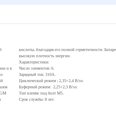
й
т
высокую плотность энергии.
Характеристики:
нии и в
Число элементов: 6.
по
Зарядный ток: 310А.
ый
Циклический режим : 2,35÷2,4 В/эл.
азов
Буферный режим: 2,25÷2,3 В/эл.
 AGM
Тип клемм: под болт М5.
а
Срок службы: 8 лет.