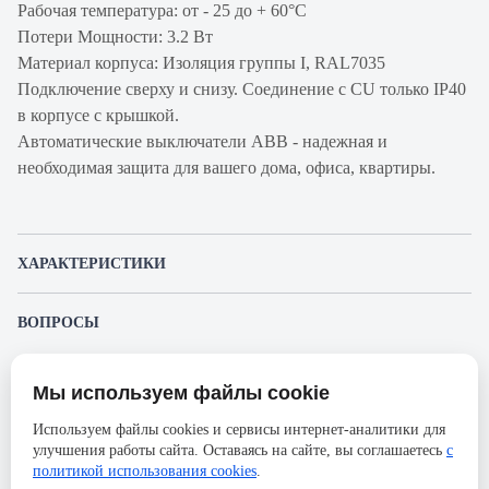
Рабочая температура: от - 25 до + 60°С
Потери Мощности: 3.2 Вт
Материал корпуса: Изоляция группы I, RAL7035
Подключение сверху и снизу. Соединение с CU только IP40
в корпусе с крышкой.
Автоматические выключатели ABB - надежная и
необходимая защита для вашего дома, офиса, квартиры.
ХАРАКТЕРИСТИКИ
Артикул производителя
2CSF204001R3400
ВОПРОСЫ
Продукт
Автоматический
К этому товару еще никто не задал вопрос. Будьте первым!
выключатель
Мы используем файлы cookie
Представленные изображения и характеристики могут отличаться от реального
Производитель
ABB
Задать вопрос о товаре
внешнего вида товара. Комплектация также может быть изменена производителем
Используем файлы cookies и сервисы интернет-аналитики для
без предварительного уведомления. Компания АйДистрибьют не несёт
Серия
F204
улучшения работы сайта. Оставаясь на сайте, вы соглашаетесь
с
ответственности в случае не соответствия текущей модели товаров фотографиям,
Пожалуйста,
авторизуйтесь
, чтобы иметь
размещённым в карточке товара.
политикой использования cookies
.
Номинальный ток
40А
возможность оставлять вопросы.