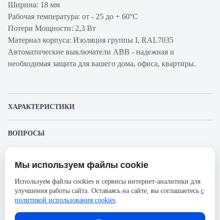
Ширина: 18 мм
Рабочая температура: от - 25 до + 60°С
Потери Мощности: 2,3 Вт
Материал корпуса: Изоляция группы I, RAL7035
Автоматические выключатели ABB - надежная и
необходимая защита для вашего дома, офиса, квартиры.
ХАРАКТЕРИСТИКИ
Артикул производителя
2CDS251001R0201
ВОПРОСЫ
Продукт
Автоматический
К этому товару еще никто не задал вопрос. Будьте первым!
выключатель
Мы используем файлы cookie
Представленные изображения и характеристики могут отличаться от реального
Производитель
ABB
Задать вопрос о товаре
внешнего вида товара. Комплектация также может быть изменена производителем
Используем файлы cookies и сервисы интернет-аналитики для
без предварительного уведомления. Компания АйДистрибьют не несёт
Серия
S200
улучшения работы сайта. Оставаясь на сайте, вы соглашаетесь
с
ответственности в случае не соответствия текущей модели товаров фотографиям,
Пожалуйста,
авторизуйтесь
, чтобы иметь
размещённым в карточке товара.
политикой использования cookies
.
Номинальный ток
20А
возможность оставлять вопросы.
Напряжение, В
230