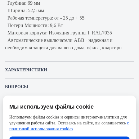
Глубина: 69 мм
Ширина: 52,5 мм
Рабочая температура: от - 25 до + 55
Потери Мощности: 9,6 Вт
Материал корпуса: Изоляция группы I, RAL7035
Автоматические выключатели ABB - надежная и
необходимая защита для вашего дома, офиса, квартиры.
ХАРАКТЕРИСТИКИ
Артикул производителя
2CDS253001R0254
ВОПРОСЫ
Продукт
Автоматический
К этому товару еще никто не задал вопрос. Будьте первым!
выключатель
Мы используем файлы cookie
Представленные изображения и характеристики могут отличаться от реального
Производитель
ABB
Задать вопрос о товаре
внешнего вида товара. Комплектация также может быть изменена производителем
Используем файлы cookies и сервисы интернет-аналитики для
без предварительного уведомления. Компания АйДистрибьют не несёт
Серия
S200
улучшения работы сайта. Оставаясь на сайте, вы соглашаетесь
с
ответственности в случае не соответствия текущей модели товаров фотографиям,
Пожалуйста,
авторизуйтесь
, чтобы иметь
размещённым в карточке товара.
политикой использования cookies
.
Номинальный ток
25А
возможность оставлять вопросы.