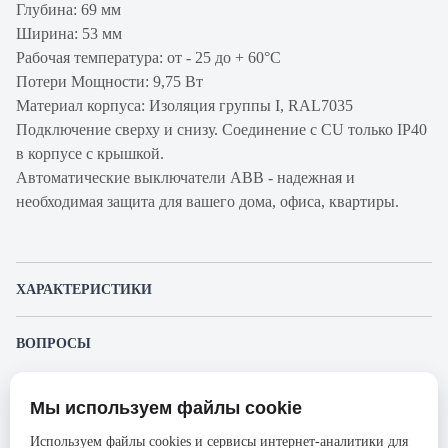
Глубина: 69 мм
Ширина: 53 мм
Рабочая температура: от - 25 до + 60°С
Потери Мощности: 9,75 Вт
Материал корпуса: Изоляция группы I, RAL7035
Подключение сверху и снизу. Соединение с CU только IP40
в корпусе с крышкой.
Автоматические выключатели ABB - надежная и
необходимая защита для вашего дома, офиса, квартиры.
ХАРАКТЕРИСТИКИ
Артикул производителя
2CDS253001R0504
ВОПРОСЫ
Продукт
Автоматический
К этому товару еще никто не задал вопрос. Будьте первым!
выключатель
Мы используем файлы cookie
Представленные изображения и характеристики могут отличаться от реального
Производитель
ABB
Задать вопрос о товаре
внешнего вида товара. Комплектация также может быть изменена производителем
Используем файлы cookies и сервисы интернет-аналитики для
без предварительного уведомления. Компания АйДистрибьют не несёт