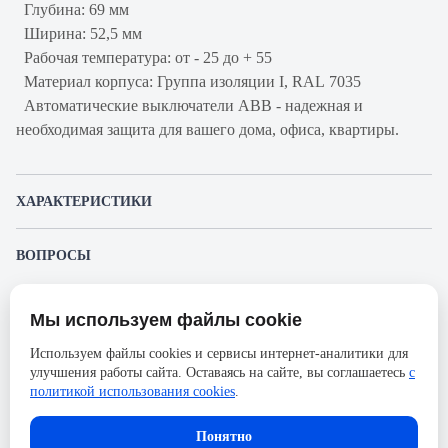
Глубина: 69 мм
Ширина: 52,5 мм
Рабочая температура: от - 25 до + 55
Материал корпуса: Группа изоляции I, RAL 7035
Автоматические выключатели ABB - надежная и
необходимая защита для вашего дома, офиса, квартиры.
ХАРАКТЕРИСТИКИ
Артикул производителя
2CDS253001R0804
ВОПРОСЫ
Продукт
Автоматический
К этому товару еще никто не задал вопрос. Будьте первым!
выключатель
Мы используем файлы cookie
Представленные изображения и характеристики могут отличаться от реального
Производитель
ABB
Задать вопрос о товаре
внешнего вида товара. Комплектация также может быть изменена производителем
Используем файлы cookies и сервисы интернет-аналитики для
без предварительного уведомления. Компания АйДистрибьют не несёт
Серия
S200
улучшения работы сайта. Оставаясь на сайте, вы соглашаетесь
с
ответственности в случае не соответствия текущей модели товаров фотографиям,
Пожалуйста,
авторизуйтесь
, чтобы иметь
размещённым в карточке товара.
политикой использования cookies
.
Номинальный ток
80А
возможность оставлять вопросы.
Напряжение, В
400
Понятно