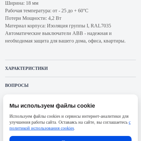
Ширина: 18 мм
Рабочая температура: от - 25 до + 60°С
Потери Мощности: 4,2 Вт
Материал корпуса: Изоляция группы I, RAL7035
Автоматические выключатели ABB - надежная и
необходимая защита для вашего дома, офиса, квартиры.
ХАРАКТЕРИСТИКИ
Артикул производителя
2CCS571001R0405
ВОПРОСЫ
Продукт
Автоматический
К этому товару еще никто не задал вопрос. Будьте первым!
выключатель
Мы используем файлы cookie
Представленные изображения и характеристики могут отличаться от реального
Производитель
ABB
Задать вопрос о товаре
внешнего вида товара. Комплектация также может быть изменена производителем
Используем файлы cookies и сервисы интернет-аналитики для
без предварительного уведомления. Компания АйДистрибьют не несёт
Серия
S401M
улучшения работы сайта. Оставаясь на сайте, вы соглашаетесь
с
ответственности в случае не соответствия текущей модели товаров фотографиям,
Пожалуйста,
авторизуйтесь
, чтобы иметь
размещённым в карточке товара.
политикой использования cookies
.
Номинальный ток
40А
возможность оставлять вопросы.
Напряжение, В
230