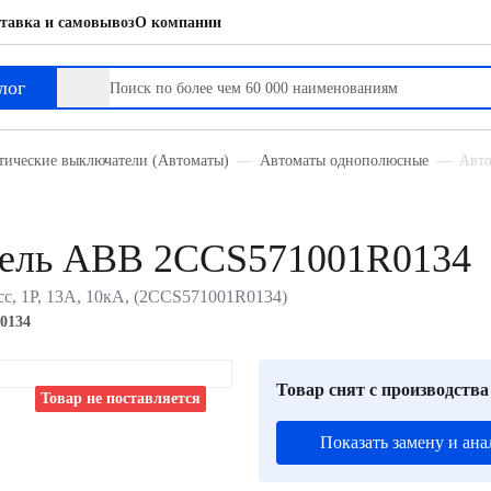
тавка и самовывоз
О компании
лог
тические выключатели (Автоматы)
Автоматы однополюсные
Авто
тель ABB 2CCS571001R0134
с, 1P, 13А, 10кА, (2CCS571001R0134)
0134
Товар снят с производства
Товар не поставляется
Показать замену и ана