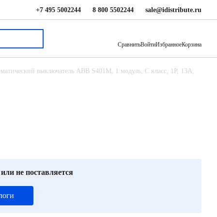
+7 495 5002244
8 800 5502244
sale@idistribute.ru
2 970 ₽
В корзину
Сравнить
Войти
Избранное
Корзина
матический выключатель ABB S401M, 1 модуль, C класс, 1P, 13А,
 или не поставляется
логи