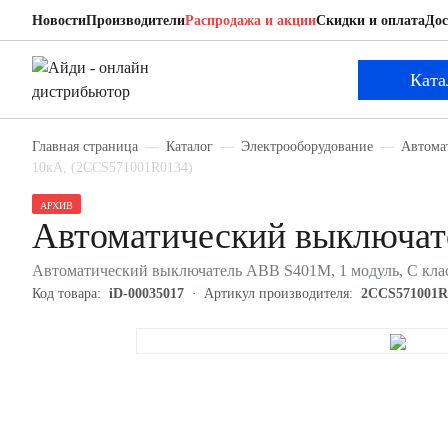
Новости
Производители
Распродажа и акции
Скидки и оплата
Дос
ABB 2CCS571001R0134
Автоматический выключатель
Ката
Главная страница
Каталог
Электрооборудование
Автома
10кА, (2CCS571001R0134)
АРХИВ
Автоматический выключа
Автоматический выключатель ABB S401M, 1 модуль, C клас
Код товара:
iD-00035017
Артикул производителя:
2CCS571001R