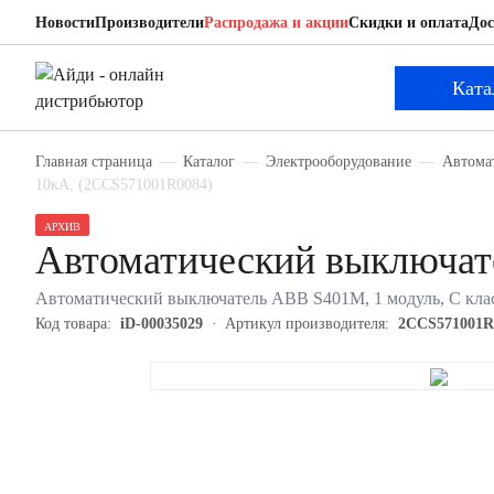
Новости
Производители
Распродажа и акции
Скидки и оплата
Дос
ABB 2CCS571001R0084
Автоматический выключатель
Ката
Главная страница
Каталог
Электрооборудование
Автома
10кА, (2CCS571001R0084)
АРХИВ
Автоматический выключа
Автоматический выключатель ABB S401M, 1 модуль, C клас
Код товара:
iD-00035029
Артикул производителя:
2CCS571001R