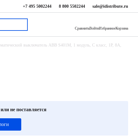
+7 495 5002244
8 800 5502244
sale@idistribute.ru
4 176 ₽
В корзину
Сравнить
Войти
Избранное
Корзина
матический выключатель ABB S401M, 1 модуль, C класс, 1P, 8А,
 или не поставляется
логи