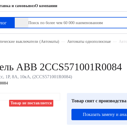
тавка и самовывоз
О компании
лог
тические выключатели (Автоматы)
Автоматы однополюсные
Авто
тель ABB 2CCS571001R0084
с, 1P, 8А, 10кА, (2CCS571001R0084)
0084
Товар снят с производства
Товар не поставляется
Показать замену и ана