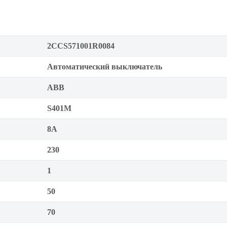
2CCS571001R0084
Автоматический выключатель
ABB
S401M
8А
230
1
50
70