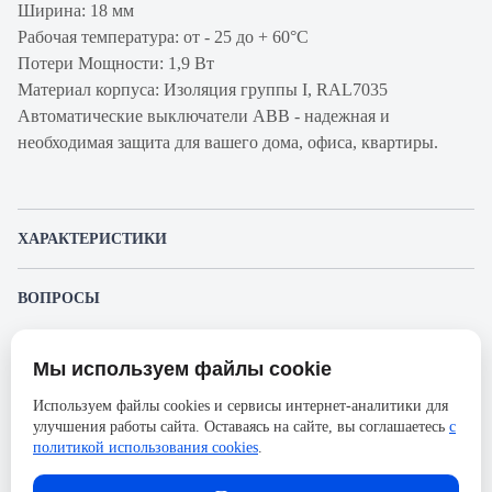
Ширина: 18 мм
Рабочая температура: от - 25 до + 60°С
Потери Мощности: 1,9 Вт
Материал корпуса: Изоляция группы I, RAL7035
Автоматические выключатели ABB - надежная и
необходимая защита для вашего дома, офиса, квартиры.
ХАРАКТЕРИСТИКИ
Артикул производителя
2CCS571001R0081
ВОПРОСЫ
Продукт
Автоматический
К этому товару еще никто не задал вопрос. Будьте первым!
выключатель
Мы используем файлы cookie
Представленные изображения и характеристики могут отличаться от реального
Производитель
ABB
Задать вопрос о товаре
внешнего вида товара. Комплектация также может быть изменена производителем
Используем файлы cookies и сервисы интернет-аналитики для
без предварительного уведомления. Компания АйДистрибьют не несёт
Серия
S401M
улучшения работы сайта. Оставаясь на сайте, вы соглашаетесь
с
ответственности в случае не соответствия текущей модели товаров фотографиям,
Пожалуйста,
авторизуйтесь
, чтобы иметь
размещённым в карточке товара.
политикой использования cookies
.
Номинальный ток
8А
возможность оставлять вопросы.
Напряжение, В
230