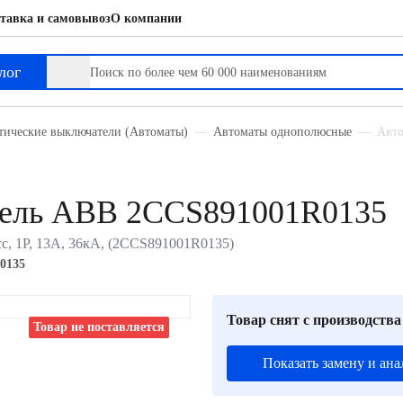
тавка и самовывоз
О компании
лог
тические выключатели (Автоматы)
Автоматы однополюсные
Авто
тель ABB 2CCS891001R0135
с, 1P, 13А, 36кА, (2CCS891001R0135)
0135
Товар снят с производства
Товар не поставляется
Показать замену и ана