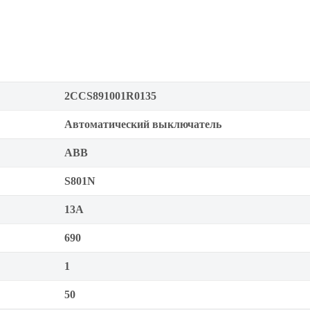
2CCS891001R0135
Автоматический выключатель
ABB
S801N
13А
690
1
50