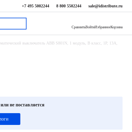
+7 495 5002244
8 800 5502244
sale@idistribute.ru
12 542 ₽
В корзину
Сравнить
Войти
Избранное
Корзина
матический выключатель ABB S801N, 1 модуль, B класс, 1P, 13А,
 или не поставляется
логи