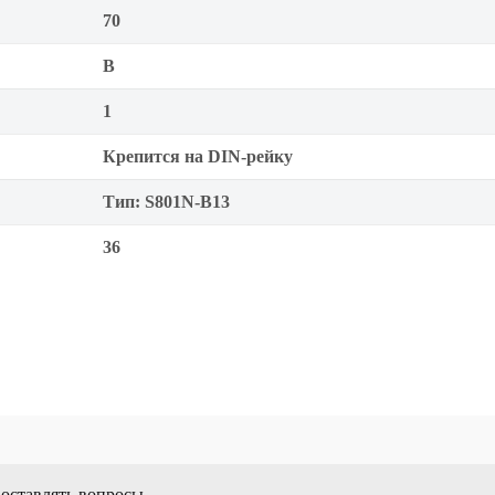
70
B
1
Крепится на DIN-рейку
Тип: S801N-B13
36
 оставлять вопросы.