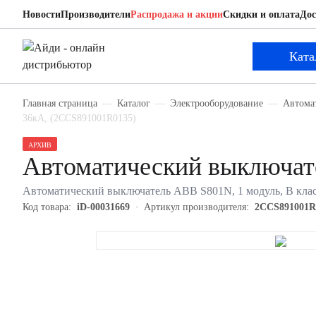
Новости
Производители
Распродажа и акции
Скидки и оплата
Дос
ABB 2CCS891001R0135
Автоматический выключатель
Ката
Главная страница
Каталог
Электрооборудование
Автома
36кА, (2CCS891001R0135)
АРХИВ
Автоматический выключа
Автоматический выключатель ABB S801N, 1 модуль, B клас
Код товара:
iD-00031669
Артикул производителя:
2CCS891001R