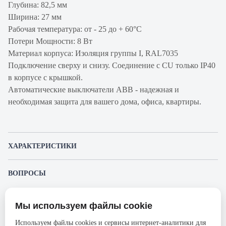
Глубина: 82,5 мм
Ширина: 27 мм
Рабочая температура: от - 25 до + 60°С
Потери Мощности: 8 Вт
Материал корпуса: Изоляция группы I, RAL7035
Подключение сверху и снизу. Соединение с CU только IP40
в корпусе с крышкой.
Автоматические выключатели ABB - надежная и
необходимая защита для вашего дома, офиса, квартиры.
ХАРАКТЕРИСТИКИ
Артикул производителя
2CCS891001R0824
ВОПРОСЫ
Продукт
Автоматический
К этому товару еще никто не задал вопрос. Будьте первым!
выключатель
Мы используем файлы cookie
Представленные изображения и характеристики могут отличаться от реального
Производитель
ABB
Задать вопрос о товаре
внешнего вида товара. Комплектация также может быть изменена производителем
Используем файлы cookies и сервисы интернет-аналитики для
без предварительного уведомления. Компания АйДистрибьют не несёт