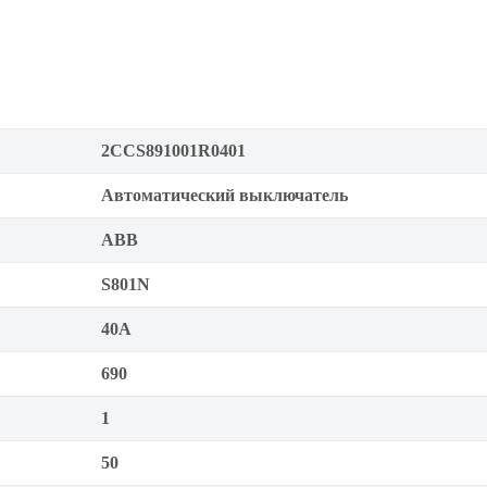
2CCS891001R0401
Автоматический выключатель
ABB
S801N
40А
690
1
50