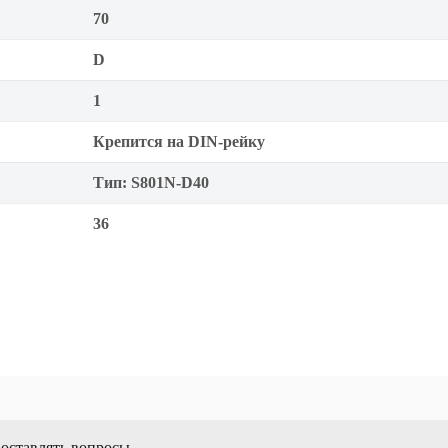
70
D
1
Крепится на DIN-рейку
Тип: S801N-D40
36
 оставлять вопросы.