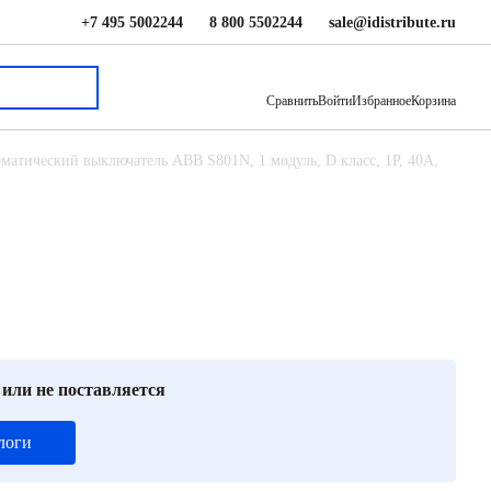
+7 495 5002244
8 800 5502244
sale@idistribute.ru
14 885 ₽
В корзину
Сравнить
Войти
Избранное
Корзина
матический выключатель ABB S801N, 1 модуль, D класс, 1P, 40А,
 или не поставляется
логи