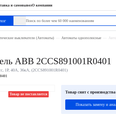
тавка и самовывоз
О компании
лог
тические выключатели (Автоматы)
Автоматы однополюсные
Авто
тель ABB 2CCS891001R0401
с, 1P, 40А, 36кА, (2CCS891001R0401)
0401
Товар снят с производства
Товар не поставляется
Показать замену и ана