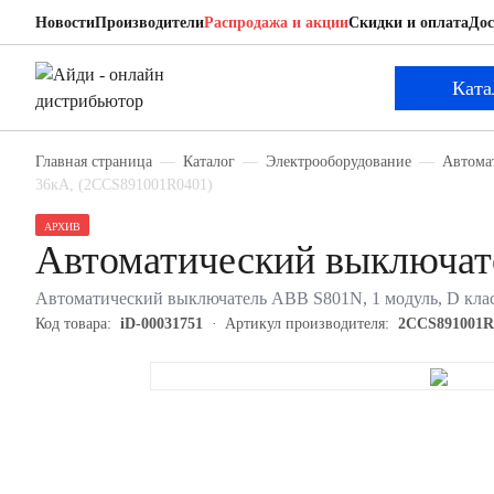
Новости
Производители
Распродажа и акции
Скидки и оплата
Дос
ABB 2CCS891001R0401
Автоматический выключатель
Ката
Главная страница
Каталог
Электрооборудование
Автома
36кА, (2CCS891001R0401)
АРХИВ
Автоматический выключа
Автоматический выключатель ABB S801N, 1 модуль, D клас
Код товара:
iD-00031751
Артикул производителя:
2CCS891001R