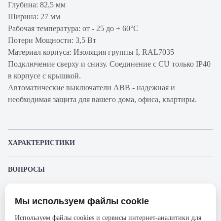
Глубина: 82,5 мм
Ширина: 27 мм
Рабочая температура: от - 25 до + 60°С
Потери Мощности: 3,5 Вт
Материал корпуса: Изоляция группы I, RAL7035
Подключение сверху и снизу. Соединение с CU только IP40
в корпусе с крышкой.
Автоматические выключатели ABB - надежная и
необходимая защита для вашего дома, офиса, квартиры.
ХАРАКТЕРИСТИКИ
Артикул производителя
2CCS861001R0205
ВОПРОСЫ
Продукт
Автоматический
К этому товару еще никто не задал вопрос. Будьте первым!
выключатель
Мы используем файлы cookie
Представленные изображения и характеристики могут отличаться от реального
Производитель
ABB
Задать вопрос о товаре
внешнего вида товара. Комплектация также может быть изменена производителем
Используем файлы cookies и сервисы интернет-аналитики для
без предварительного уведомления. Компания АйДистрибьют не несёт