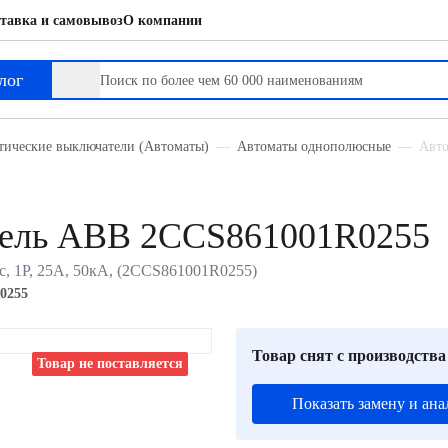
тавка и самовывоз
О компании
лог
тические выключатели (Автоматы)
Автоматы однополюсные
Авто
тель ABB 2CCS861001R0255
, 1P, 25А, 50кА, (2CCS861001R0255)
0255
Товар снят с производства
Товар не поставляется
Показать замену и ана