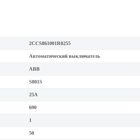
2CCS861001R0255
Автоматический выключатель
ABB
S801S
25А
690
1
50