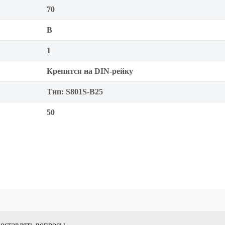
70
B
1
Крепится на DIN-рейку
Тип: S801S-B25
50
 оставлять вопросы.