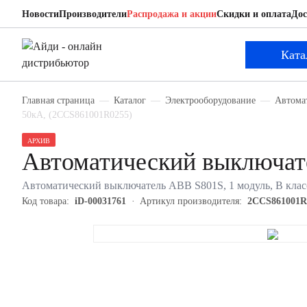
Новости
Производители
Распродажа и акции
Скидки и оплата
Дос
ABB 2CCS861001R0255
Автоматический выключатель
Ката
Главная страница
Каталог
Электрооборудование
Автома
50кА, (2CCS861001R0255)
АРХИВ
Автоматический выключа
Автоматический выключатель ABB S801S, 1 модуль, B класс
Код товара:
iD-00031761
Артикул производителя:
2CCS861001R