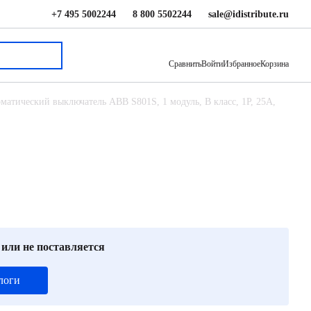
+7 495 5002244
8 800 5502244
sale@idistribute.ru
15 151 ₽
В корзину
Сравнить
Войти
Избранное
Корзина
матический выключатель ABB S801S, 1 модуль, B класс, 1P, 25А,
 или не поставляется
логи