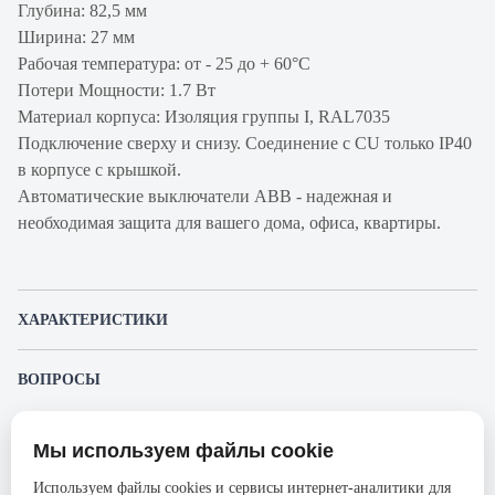
Глубина: 82,5 мм
Ширина: 27 мм
Рабочая температура: от - 25 до + 60°С
Потери Мощности: 1.7 Вт
Материал корпуса: Изоляция группы I, RAL7035
Подключение сверху и снизу. Соединение с CU только IP40
в корпусе с крышкой.
Автоматические выключатели ABB - надежная и
необходимая защита для вашего дома, офиса, квартиры.
ХАРАКТЕРИСТИКИ
Артикул производителя
2CCS861001R0085
ВОПРОСЫ
Продукт
Автоматический
К этому товару еще никто не задал вопрос. Будьте первым!
выключатель
Мы используем файлы cookie
Представленные изображения и характеристики могут отличаться от реального
Производитель
ABB
Задать вопрос о товаре
внешнего вида товара. Комплектация также может быть изменена производителем
Используем файлы cookies и сервисы интернет-аналитики для
без предварительного уведомления. Компания АйДистрибьют не несёт