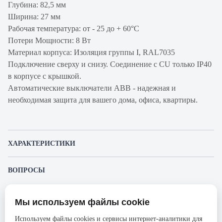
Глубина: 82,5 мм
Ширина: 27 мм
Рабочая температура: от - 25 до + 60°С
Потери Мощности: 8 Вт
Материал корпуса: Изоляция группы I, RAL7035
Подключение сверху и снизу. Соединение с CU только IP40
в корпусе с крышкой.
Автоматические выключатели ABB - надежная и
необходимая защита для вашего дома, офиса, квартиры.
ХАРАКТЕРИСТИКИ
Артикул производителя
2CCS861001R0824
ВОПРОСЫ
Продукт
Автоматический
К этому товару еще никто не задал вопрос. Будьте первым!
выключатель
Мы используем файлы cookie
Представленные изображения и характеристики могут отличаться от реального
Производитель
ABB
Задать вопрос о товаре
внешнего вида товара. Комплектация также может быть изменена производителем
Используем файлы cookies и сервисы интернет-аналитики для
без предварительного уведомления. Компания АйДистрибьют не несёт