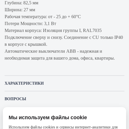
Глубина: 82,5 мм
Ширина: 27 мм
Рабочая температура: от - 25 до + 60°С
Потери Мощности: 3,1 Вт
Материал корпуса: Изоляция группы I, RAL7035
Подключение сверху и снизу. Соединение с CU только IP40
в корпусе с крышкой.
Автоматические выключатели ABB - надежная и
необходимая защита для вашего дома, офиса, квартиры.
ХАРАКТЕРИСТИКИ
Артикул производителя
2CCS861001R0164
ВОПРОСЫ
Продукт
Автоматический
К этому товару еще никто не задал вопрос. Будьте первым!
выключатель
Мы используем файлы cookie
Представленные изображения и характеристики могут отличаться от реального
Производитель
ABB
Задать вопрос о товаре
внешнего вида товара. Комплектация также может быть изменена производителем
Используем файлы cookies и сервисы интернет-аналитики для
без предварительного уведомления. Компания АйДистрибьют не несёт