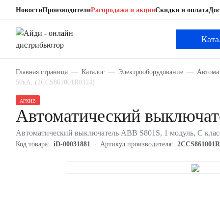
Новости
Производители
Распродажа и акции
Скидки и оплата
Дос
ABB 2CCS861001R0324
Автоматический выключатель
Ката
Главная страница
Каталог
Электрооборудование
Автома
50кА, (2CCS861001R0324)
АРХИВ
Автоматический выключа
Автоматический выключатель ABB S801S, 1 модуль, C класс
Код товара:
iD-00031881
Артикул производителя:
2CCS861001R