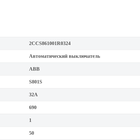
2CCS861001R0324
Автоматический выключатель
ABB
S801S
32А
690
1
50