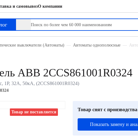
тавка и самовывоз
О компании
лог
тические выключатели (Автоматы)
Автоматы однополюсные
Авто
тель ABB 2CCS861001R0324
, 1P, 32А, 50кА, (2CCS861001R0324)
0324
Товар снят с производства
Товар не поставляется
Показать замену и ана