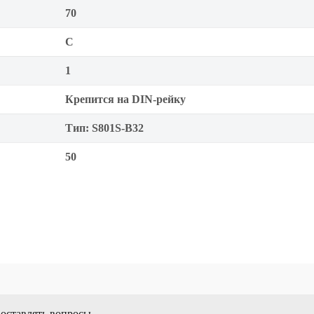
70
C
1
Крепится на DIN-рейку
Тип: S801S-B32
50
 оставлять вопросы.