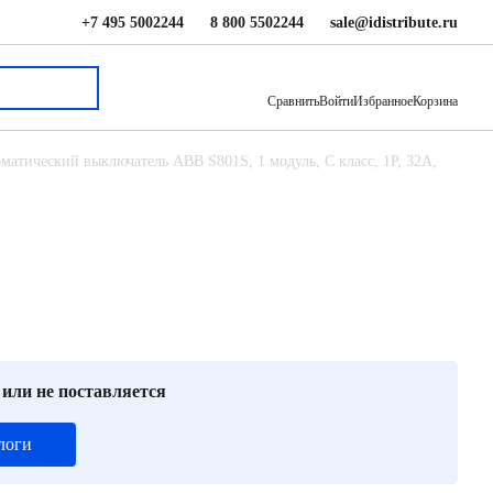
+7 495 5002244
8 800 5502244
sale@idistribute.ru
13 774 ₽
В корзину
Сравнить
Войти
Избранное
Корзина
матический выключатель ABB S801S, 1 модуль, C класс, 1P, 32А,
 или не поставляется
логи