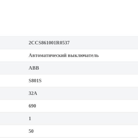
2CCS861001R0537
Автоматический выключатель
ABB
S801S
32А
690
1
50