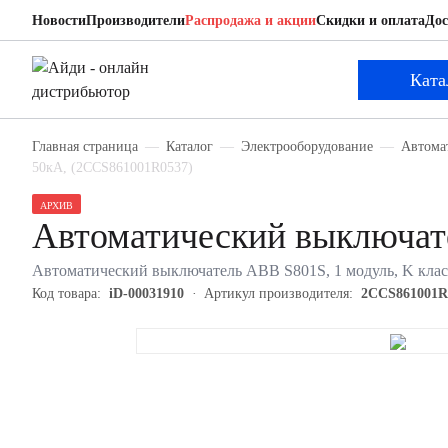
Новости
Производители
Распродажа и акции
Скидки и оплата
Дос
ABB 2CCS861001R0537
Автоматический выключатель
Ката
Главная страница
Каталог
Электрооборудование
Автома
50кА, (2CCS861001R0537)
АРХИВ
Автоматический выключа
Автоматический выключатель ABB S801S, 1 модуль, K клас
Код товара:
iD-00031910
Артикул производителя:
2CCS861001R