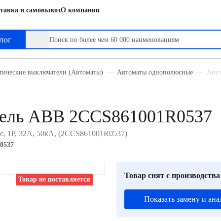
тавка и самовывоз
О компании
лог
тические выключатели (Автоматы)
Автоматы однополюсные
Авто
тель ABB 2CCS861001R0537
с, 1P, 32А, 50кА, (2CCS861001R0537)
0537
Товар снят с производства
Товар не поставляется
Показать замену и ана