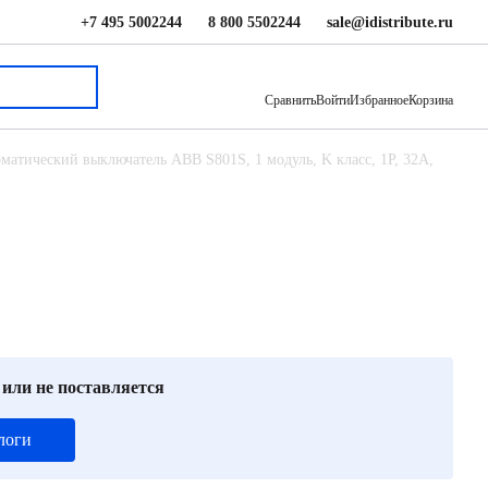
+7 495 5002244
8 800 5502244
sale@idistribute.ru
20 661 ₽
В корзину
Сравнить
Войти
Избранное
Корзина
матический выключатель ABB S801S, 1 модуль, K класс, 1P, 32А,
 или не поставляется
логи