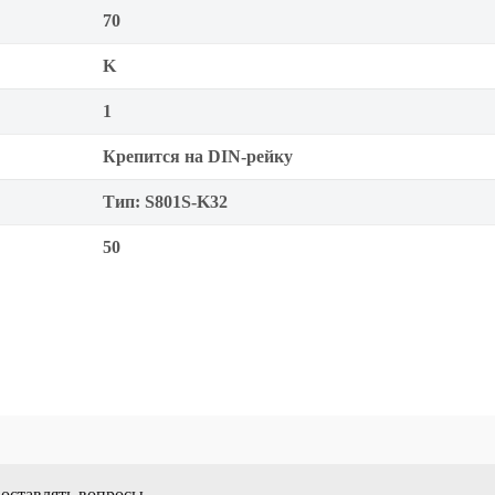
70
K
1
Крепится на DIN-рейку
Тип: S801S-K32
50
 оставлять вопросы.