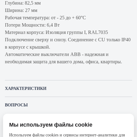
Глубина: 82,5 мм
Ширина: 27 мм
Рабочая температура: от - 25 до + 60°С
Потери Мощности: 6,4 Вт
Материал корпуса: Изоляция группы I, RAL7035
Подключение сверху и снизу. Соединение с CU только IP40
в корпусе с крышкой.
Автоматические выключатели ABB - надежная и
необходимая защита для вашего дома, офиса, квартиры.
ХАРАКТЕРИСТИКИ
Артикул производителя
2CCS861001R0577
ВОПРОСЫ
Продукт
Автоматический
К этому товару еще никто не задал вопрос. Будьте первым!
выключатель
Мы используем файлы cookie
Представленные изображения и характеристики могут отличаться от реального
Производитель
ABB
Задать вопрос о товаре
внешнего вида товара. Комплектация также может быть изменена производителем
Используем файлы cookies и сервисы интернет-аналитики для
без предварительного уведомления. Компания АйДистрибьют не несёт