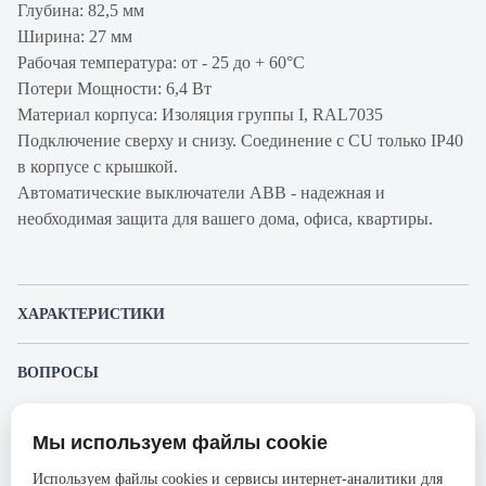
Глубина: 82,5 мм
Ширина: 27 мм
Рабочая температура: от - 25 до + 60°С
Потери Мощности: 6,4 Вт
Материал корпуса: Изоляция группы I, RAL7035
Подключение сверху и снизу. Соединение с CU только IP40
в корпусе с крышкой.
Автоматические выключатели ABB - надежная и
необходимая защита для вашего дома, офиса, квартиры.
ХАРАКТЕРИСТИКИ
Артикул производителя
2CCS861001R0597
ВОПРОСЫ
Продукт
Автоматический
К этому товару еще никто не задал вопрос. Будьте первым!
выключатель
Мы используем файлы cookie
Представленные изображения и характеристики могут отличаться от реального
Производитель
ABB
Задать вопрос о товаре
внешнего вида товара. Комплектация также может быть изменена производителем
Используем файлы cookies и сервисы интернет-аналитики для
без предварительного уведомления. Компания АйДистрибьют не несёт