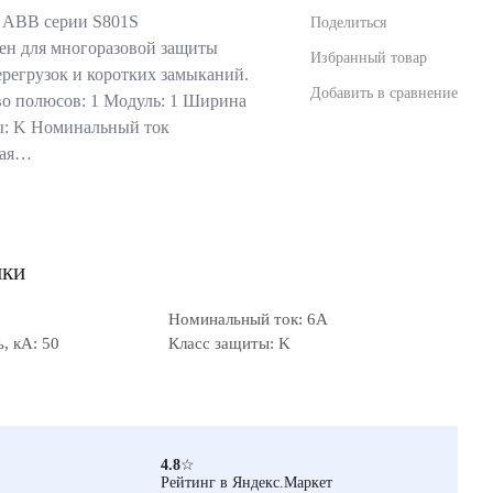
 ABB серии S801S
Поделиться
ен для многоразовой защиты
Избранный товар
ерегрузок и коротких замыканий.
Добавить в сравнение
о полюсов: 1 Модуль: 1 Ширина
ты: K Номинальный ток
щая…
ики
Номинальный ток: 6А
, кА: 50
Класс защиты: K
4.8
☆
Рейтинг в Яндекс.Маркет