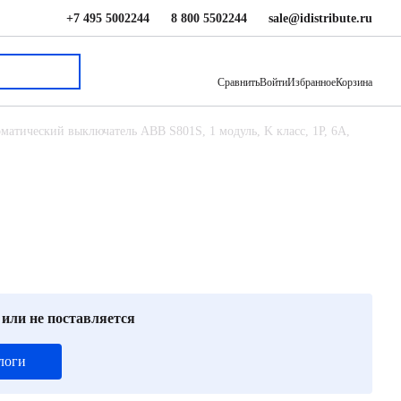
+7 495 5002244
8 800 5502244
sale@idistribute.ru
16 527 ₽
В корзину
Сравнить
Войти
Избранное
Корзина
матический выключатель ABB S801S, 1 модуль, K класс, 1P, 6А,
 или не поставляется
логи