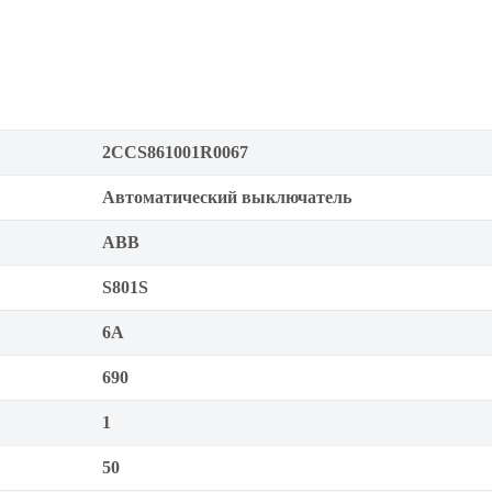
2CCS861001R0067
Автоматический выключатель
ABB
S801S
6А
690
1
50