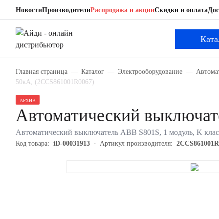
Новости
Производители
Распродажа и акции
Скидки и оплата
Дос
ABB 2CCS861001R0067
Автоматический выключатель
Ката
Главная страница
Каталог
Электрооборудование
Автома
50кА, (2CCS861001R0067)
АРХИВ
Автоматический выключа
Автоматический выключатель ABB S801S, 1 модуль, K клас
Код товара:
iD-00031913
Артикул производителя:
2CCS861001R