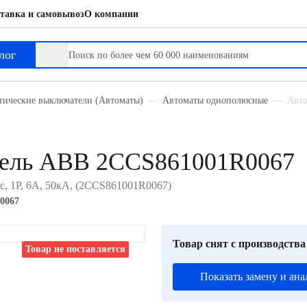
тавка и самовывоз
О компании
лог
тические выключатели (Автоматы)
Автоматы однополюсные
Авто
тель ABB 2CCS861001R0067
с, 1P, 6А, 50кА, (2CCS861001R0067)
0067
Товар снят с производства
Товар не поставляется
Показать замену и ана