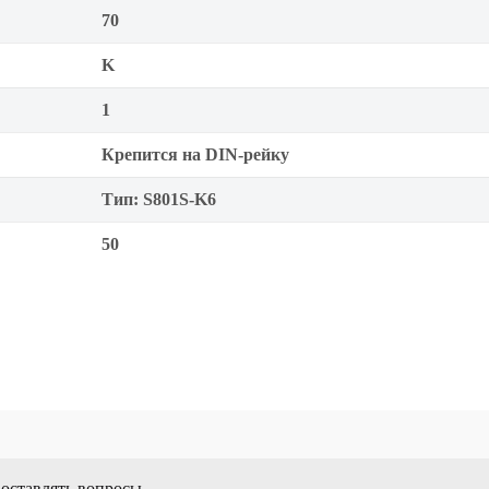
70
K
1
Крепится на DIN-рейку
Тип: S801S-K6
50
 оставлять вопросы.