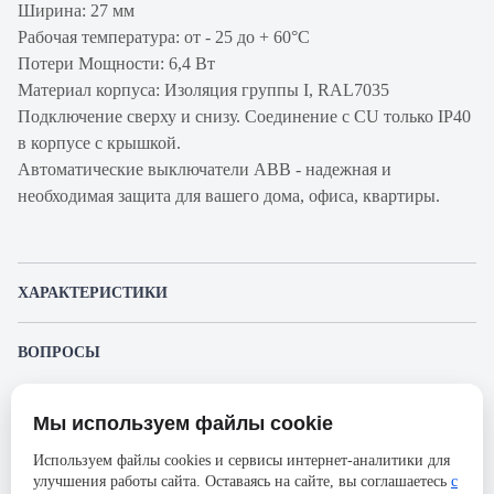
Ширина: 27 мм
Рабочая температура: от - 25 до + 60°С
Потери Мощности: 6,4 Вт
Материал корпуса: Изоляция группы I, RAL7035
Подключение сверху и снизу. Соединение с CU только IP40
в корпусе с крышкой.
Автоматические выключатели ABB - надежная и
необходимая защита для вашего дома, офиса, квартиры.
ХАРАКТЕРИСТИКИ
Артикул производителя
2CCS861001R1627
ВОПРОСЫ
Продукт
Автоматический
К этому товару еще никто не задал вопрос. Будьте первым!
выключатель
Мы используем файлы cookie
Представленные изображения и характеристики могут отличаться от реального
Производитель
ABB
Задать вопрос о товаре
внешнего вида товара. Комплектация также может быть изменена производителем
Используем файлы cookies и сервисы интернет-аналитики для
без предварительного уведомления. Компания АйДистрибьют не несёт
Серия
S801S
улучшения работы сайта. Оставаясь на сайте, вы соглашаетесь
с
ответственности в случае не соответствия текущей модели товаров фотографиям,
Пожалуйста,
авторизуйтесь
, чтобы иметь