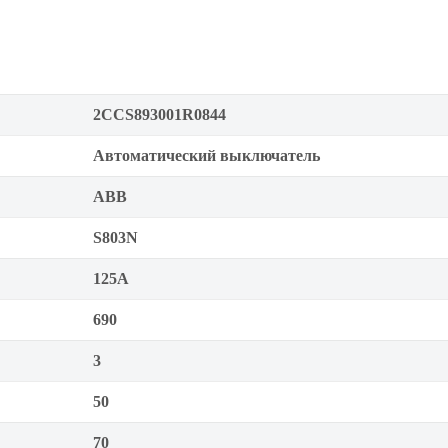
2CCS893001R0844
Автоматический выключатель
ABB
S803N
125А
690
3
50
70