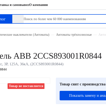
тавка и самовывоз
О компании
лог
тические выключатели (Автоматы)
Автоматы трёхполюсные
Авто
тель ABB 2CCS893001R0844
с, 3P, 125А, 36кА, (2CCS893001R0844)
0844
Товар снят с производства
Товар не поставляется
Показать замену и ана