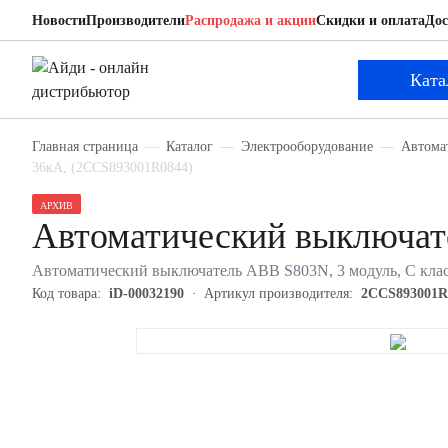
Новости
Производители
Распродажа и акции
Скидки и оплата
Дос
ABB 2CCS893001R0844
Автоматический выключатель
Ката
Главная страница
Каталог
Электрооборудование
Автома
36кА, (2CCS893001R0844)
АРХИВ
Автоматический выключа
Автоматический выключатель ABB S803N, 3 модуль, C клас
Код товара:
iD-00032190
Артикул производителя:
2CCS893001R