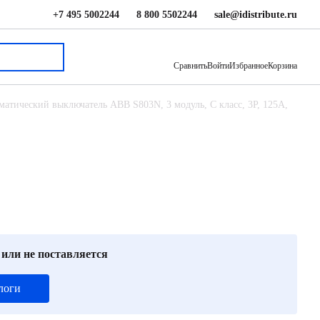
+7 495 5002244
8 800 5502244
sale@idistribute.ru
69 829 ₽
В корзину
Сравнить
Войти
Избранное
Корзина
матический выключатель ABB S803N, 3 модуль, C класс, 3P, 125А,
 или не поставляется
логи