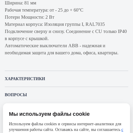
Ширина: 81 мм
Рабочая температура: от - 25 до + 60°С
Потери Мощности: 2 Вт
Материал корпуса: Изоляция группы I, RAL7035
Подключение сверху и снизу. Соединение с CU только IP40
в корпусе с крышкой.
Автоматические выключатели ABB - надежная и
необходимая защита для вашего дома, офиса, квартиры.
ХАРАКТЕРИСТИКИ
Артикул производителя
2CCS893001R0134
ВОПРОСЫ
Продукт
Автоматический
К этому товару еще никто не задал вопрос. Будьте первым!
выключатель
Мы используем файлы cookie
Представленные изображения и характеристики могут отличаться от реального
Производитель
ABB
Задать вопрос о товаре
внешнего вида товара. Комплектация также может быть изменена производителем
Используем файлы cookies и сервисы интернет-аналитики для
без предварительного уведомления. Компания АйДистрибьют не несёт
Серия
S803N
улучшения работы сайта. Оставаясь на сайте, вы соглашаетесь
с
ответственности в случае не соответствия текущей модели товаров фотографиям,
Пожалуйста,
авторизуйтесь
, чтобы иметь