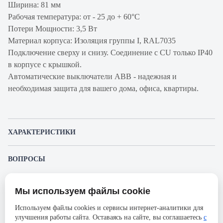
Ширина: 81 мм
Рабочая температура: от - 25 до + 60°С
Потери Мощности: 3,5 Вт
Материал корпуса: Изоляция группы I, RAL7035
Подключение сверху и снизу. Соединение с CU только IP40
в корпусе с крышкой.
Автоматические выключатели ABB - надежная и
необходимая защита для вашего дома, офиса, квартиры.
ХАРАКТЕРИСТИКИ
Артикул производителя
2CCS893001R0204
ВОПРОСЫ
Продукт
Автоматический
К этому товару еще никто не задал вопрос. Будьте первым!
выключатель
Мы используем файлы cookie
Представленные изображения и характеристики могут отличаться от реального
Производитель
ABB
Задать вопрос о товаре
внешнего вида товара. Комплектация также может быть изменена производителем
Используем файлы cookies и сервисы интернет-аналитики для
без предварительного уведомления. Компания АйДистрибьют не несёт
Серия
S803N
улучшения работы сайта. Оставаясь на сайте, вы соглашаетесь
с
ответственности в случае не соответствия текущей модели товаров фотографиям,
Пожалуйста,
авторизуйтесь
, чтобы иметь