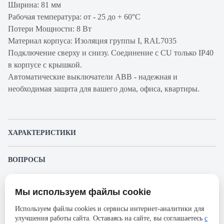
Ширина: 81 мм
Рабочая температура: от - 25 до + 60°С
Потери Мощности: 8 Вт
Материал корпуса: Изоляция группы I, RAL7035
Подключение сверху и снизу. Соединение с CU только IP40
в корпусе с крышкой.
Автоматические выключатели ABB - надежная и
необходимая защита для вашего дома, офиса, квартиры.
ХАРАКТЕРИСТИКИ
Артикул производителя
2CCP843001R1829
ВОПРОСЫ
Продукт
Автоматический
К этому товару еще никто не задал вопрос. Будьте первым!
выключатель
Мы используем файлы cookie
Представленные изображения и характеристики могут отличаться от реального
Производитель
ABB
Задать вопрос о товаре
внешнего вида товара. Комплектация также может быть изменена производителем
Используем файлы cookies и сервисы интернет-аналитики для
без предварительного уведомления. Компания АйДистрибьют не несёт
Серия
S803PV
улучшения работы сайта. Оставаясь на сайте, вы соглашаетесь
с
ответственности в случае не соответствия текущей модели товаров фотографиям,
Пожалуйста,
авторизуйтесь
, чтобы иметь