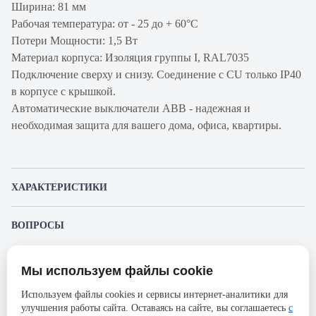
Ширина: 81 мм
Рабочая температура: от - 25 до + 60°С
Потери Мощности: 1,5 Вт
Материал корпуса: Изоляция группы I, RAL7035
Подключение сверху и снизу. Соединение с CU только IP40
в корпусе с крышкой.
Автоматические выключатели ABB - надежная и
необходимая защита для вашего дома, офиса, квартиры.
ХАРАКТЕРИСТИКИ
Артикул производителя
2CCP843001R1109
ВОПРОСЫ
Продукт
Автоматический
К этому товару еще никто не задал вопрос. Будьте первым!
выключатель
Мы используем файлы cookie
Представленные изображения и характеристики могут отличаться от реального
Производитель
ABB
Задать вопрос о товаре
внешнего вида товара. Комплектация также может быть изменена производителем
Используем файлы cookies и сервисы интернет-аналитики для
без предварительного уведомления. Компания АйДистрибьют не несёт
Серия
S803PV
улучшения работы сайта. Оставаясь на сайте, вы соглашаетесь
с
ответственности в случае не соответствия текущей модели товаров фотографиям,
Пожалуйста,
авторизуйтесь
, чтобы иметь