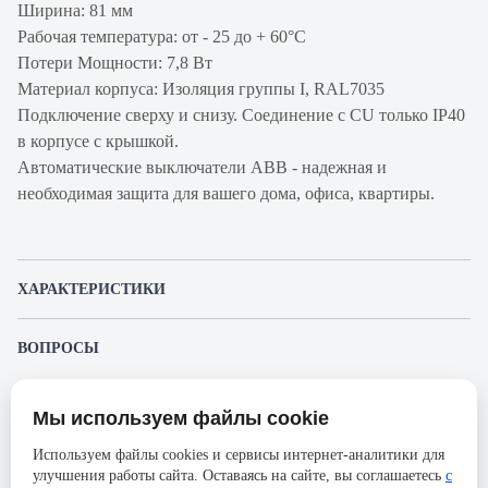
Ширина: 81 мм
Рабочая температура: от - 25 до + 60°С
Потери Мощности: 7,8 Вт
Материал корпуса: Изоляция группы I, RAL7035
Подключение сверху и снизу. Соединение с CU только IP40
в корпусе с крышкой.
Автоматические выключатели ABB - надежная и
необходимая защита для вашего дома, офиса, квартиры.
ХАРАКТЕРИСТИКИ
Артикул производителя
2CCP813001R1849
ВОПРОСЫ
Продукт
Автоматический
К этому товару еще никто не задал вопрос. Будьте первым!
выключатель
Мы используем файлы cookie
Представленные изображения и характеристики могут отличаться от реального
Производитель
ABB
Задать вопрос о товаре
внешнего вида товара. Комплектация также может быть изменена производителем
Используем файлы cookies и сервисы интернет-аналитики для
без предварительного уведомления. Компания АйДистрибьют не несёт
Серия
S803PV
улучшения работы сайта. Оставаясь на сайте, вы соглашаетесь
с
ответственности в случае не соответствия текущей модели товаров фотографиям,
Пожалуйста,
авторизуйтесь
, чтобы иметь