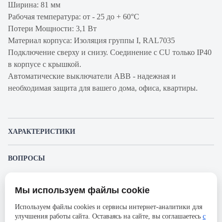
Ширина: 81 мм
Рабочая температура: от - 25 до + 60°С
Потери Мощности: 3,1 Вт
Материал корпуса: Изоляция группы I, RAL7035
Подключение сверху и снизу. Соединение с CU только IP40
в корпусе с крышкой.
Автоматические выключатели ABB - надежная и
необходимая защита для вашего дома, офиса, квартиры.
ХАРАКТЕРИСТИКИ
Артикул производителя
2CCS863001R0165
ВОПРОСЫ
Продукт
Автоматический
К этому товару еще никто не задал вопрос. Будьте первым!
выключатель
Мы используем файлы cookie
Представленные изображения и характеристики могут отличаться от реального
Производитель
ABB
Задать вопрос о товаре
внешнего вида товара. Комплектация также может быть изменена производителем
Используем файлы cookies и сервисы интернет-аналитики для
без предварительного уведомления. Компания АйДистрибьют не несёт
Серия
S803S
улучшения работы сайта. Оставаясь на сайте, вы соглашаетесь
с
ответственности в случае не соответствия текущей модели товаров фотографиям,
Пожалуйста,
авторизуйтесь
, чтобы иметь