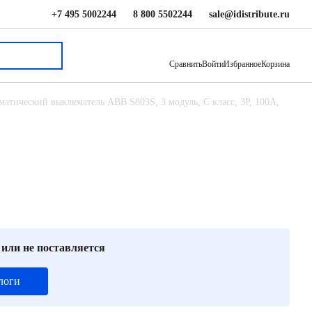
+7 495 5002244
8 800 5502244
sale@idistribute.ru
90 399 ₽
В корзину
Сравнить
Войти
Избранное
Корзина
матический выключатель ABB S803S, 3 модуль, C класс, 3P, 100А,
 или не поставляется
логи