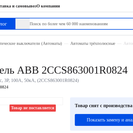
тавка и самовывоз
О компании
лог
тические выключатели (Автоматы)
Автоматы трёхполюсные
Авто
тель ABB 2CCS863001R0824
с, 3P, 100А, 50кА, (2CCS863001R0824)
0824
Товар снят с производства
Товар не поставляется
Показать замену и ана