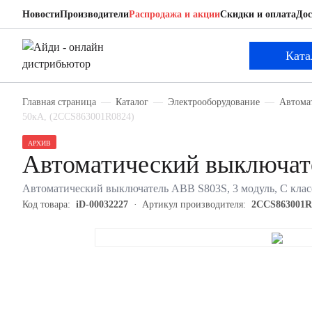
Новости
Производители
Распродажа и акции
Скидки и оплата
Дос
ABB 2CCS863001R0824
Автоматический выключатель
Ката
Главная страница
Каталог
Электрооборудование
Автома
50кА, (2CCS863001R0824)
АРХИВ
Автоматический выключа
Автоматический выключатель ABB S803S, 3 модуль, C клас
Код товара:
iD-00032227
Артикул производителя:
2CCS863001R