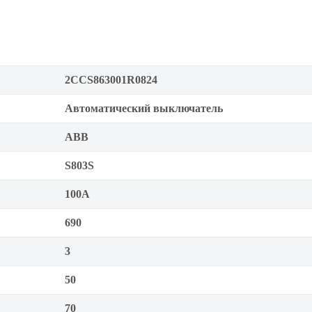
2CCS863001R0824
Автоматический выключатель
ABB
S803S
100А
690
3
50
70