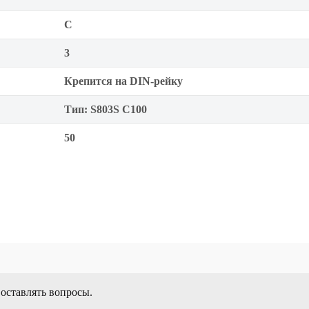
C
3
Крепится на DIN-рейку
Тип: S803S C100
50
 оставлять вопросы.