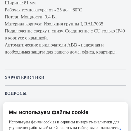
Ширина: 81 мм
Рабочая температура: от - 25 до + 60°С
Потери Мощности: 9,4 Вт
Материал корпуса: Изоляция группы I, RAL7035
Подключение сверху и снизу. Соединение с CU только IP40
в корпусе с крышкой.
Автоматические выключатели ABB - надежная и
необходимая защита для вашего дома, офиса, квартиры.
ХАРАКТЕРИСТИКИ
Артикул производителя
2CCS863001R0844
ВОПРОСЫ
Продукт
Автоматический
К этому товару еще никто не задал вопрос. Будьте первым!
выключатель
Мы используем файлы cookie
Представленные изображения и характеристики могут отличаться от реального
Производитель
ABB
Задать вопрос о товаре
внешнего вида товара. Комплектация также может быть изменена производителем
Используем файлы cookies и сервисы интернет-аналитики для
без предварительного уведомления. Компания АйДистрибьют не несёт
Серия
S803S
улучшения работы сайта. Оставаясь на сайте, вы соглашаетесь
с
ответственности в случае не соответствия текущей модели товаров фотографиям,
Пожалуйста,
авторизуйтесь
, чтобы иметь