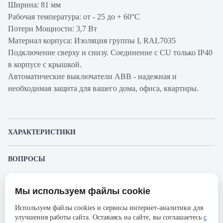
Ширина: 81 мм
Рабочая температура: от - 25 до + 60°С
Потери Мощности: 3,7 Вт
Материал корпуса: Изоляция группы I, RAL7035
Подключение сверху и снизу. Соединение с CU только IP40
в корпусе с крышкой.
Автоматические выключатели ABB - надежная и
необходимая защита для вашего дома, офиса, квартиры.
ХАРАКТЕРИСТИКИ
Артикул производителя
2CCS863001R0404
ВОПРОСЫ
Продукт
Автоматический
К этому товару еще никто не задал вопрос. Будьте первым!
выключатель
Мы используем файлы cookie
Представленные изображения и характеристики могут отличаться от реального
Производитель
ABB
Задать вопрос о товаре
внешнего вида товара. Комплектация также может быть изменена производителем
Используем файлы cookies и сервисы интернет-аналитики для
без предварительного уведомления. Компания АйДистрибьют не несёт
Серия
S803S
улучшения работы сайта. Оставаясь на сайте, вы соглашаетесь
с
ответственности в случае не соответствия текущей модели товаров фотографиям,
Пожалуйста,
авторизуйтесь
, чтобы иметь