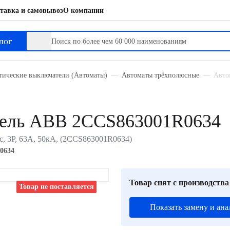
тавка и самовывоз
О компании
лог
тические выключатели (Автоматы)
Автоматы трёхполюсные
Авто
тель ABB 2CCS863001R0634
, 3P, 63А, 50кА, (2CCS863001R0634)
0634
Товар снят с производства
Товар не поставляется
Показать замену и ана