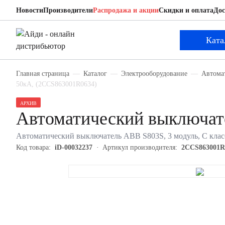
Новости
Производители
Распродажа и акции
Скидки и оплата
Дос
ABB 2CCS863001R0634
Автоматический выключатель
Ката
Главная страница
Каталог
Электрооборудование
Автома
50кА, (2CCS863001R0634)
АРХИВ
Автоматический выключа
Автоматический выключатель ABB S803S, 3 модуль, C класс
Код товара:
iD-00032237
Артикул производителя:
2CCS863001R