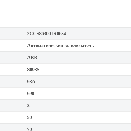
2CCS863001R0634
Автоматический выключатель
ABB
S803S
63А
690
3
50
70