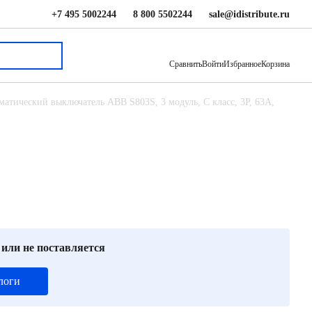
+7 495 5002244
8 800 5502244
sale@idistribute.ru
77 962 ₽
В корзину
Сравнить
Войти
Избранное
Корзина
матический выключатель ABB S803S, 3 модуль, C класс, 3P, 63А,
 или не поставляется
логи