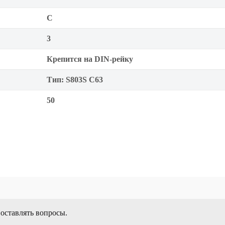
C
3
Крепится на DIN-рейку
Тип: S803S C63
50
 оставлять вопросы.