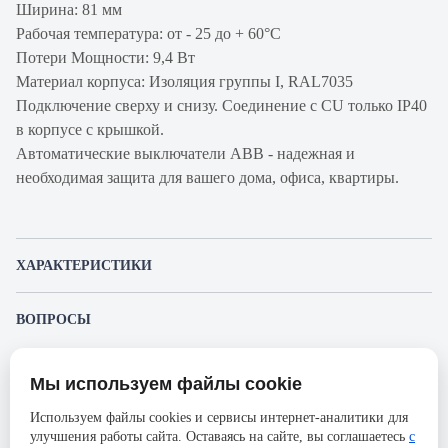
Ширина: 81 мм
Рабочая температура: от - 25 до + 60°С
Потери Мощности: 9,4 Вт
Материал корпуса: Изоляция группы I, RAL7035
Подключение сверху и снизу. Соединение с CU только IP40
в корпусе с крышкой.
Автоматические выключатели ABB - надежная и
необходимая защита для вашего дома, офиса, квартиры.
ХАРАКТЕРИСТИКИ
Артикул производителя
2CCS863001R0841
ВОПРОСЫ
Продукт
Автоматический
К этому товару еще никто не задал вопрос. Будьте первым!
выключатель
Мы используем файлы cookie
Представленные изображения и характеристики могут отличаться от реального
Производитель
ABB
Задать вопрос о товаре
внешнего вида товара. Комплектация также может быть изменена производителем
Используем файлы cookies и сервисы интернет-аналитики для
без предварительного уведомления. Компания АйДистрибьют не несёт
Серия
S803S
улучшения работы сайта. Оставаясь на сайте, вы соглашаетесь
с
ответственности в случае не соответствия текущей модели товаров фотографиям,
Пожалуйста,
авторизуйтесь
, чтобы иметь