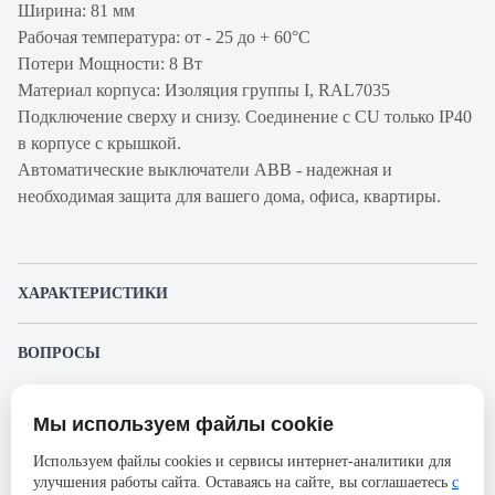
Ширина: 81 мм
Рабочая температура: от - 25 до + 60°С
Потери Мощности: 8 Вт
Материал корпуса: Изоляция группы I, RAL7035
Подключение сверху и снизу. Соединение с CU только IP40
в корпусе с крышкой.
Автоматические выключатели ABB - надежная и
необходимая защита для вашего дома, офиса, квартиры.
ХАРАКТЕРИСТИКИ
Артикул производителя
2CCS863001R0637
ВОПРОСЫ
Продукт
Автоматический
К этому товару еще никто не задал вопрос. Будьте первым!
выключатель
Мы используем файлы cookie
Представленные изображения и характеристики могут отличаться от реального
Производитель
ABB
Задать вопрос о товаре
внешнего вида товара. Комплектация также может быть изменена производителем
Используем файлы cookies и сервисы интернет-аналитики для
без предварительного уведомления. Компания АйДистрибьют не несёт
Серия
S803S
улучшения работы сайта. Оставаясь на сайте, вы соглашаетесь
с
ответственности в случае не соответствия текущей модели товаров фотографиям,
Пожалуйста,
авторизуйтесь
, чтобы иметь