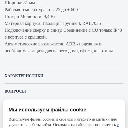
Ширина: 81 мм
Рабочая температура: от - 25 до + 60°С
Потери Мощности: 9,4 Вт
Материал корпуса: Изоляция группы I, RAL7035
Подключение сверху и снизу. Соединение с CU только IP40
в корпусе с крышкой.
Автоматические выключатели ABB - надежная и
необходимая защита для вашего дома, офиса, квартиры.
ХАРАКТЕРИСТИКИ
Артикул производителя
2CCS863001R0647
ВОПРОСЫ
Продукт
Автоматический
К этому товару еще никто не задал вопрос. Будьте первым!
выключатель
Мы используем файлы cookie
Представленные изображения и характеристики могут отличаться от реального
Производитель
ABB
Задать вопрос о товаре
внешнего вида товара. Комплектация также может быть изменена производителем
Используем файлы cookies и сервисы интернет-аналитики для
без предварительного уведомления. Компания АйДистрибьют не несёт
Серия
S803S
улучшения работы сайта. Оставаясь на сайте, вы соглашаетесь
с
ответственности в случае не соответствия текущей модели товаров фотографиям,
Пожалуйста,
авторизуйтесь
, чтобы иметь