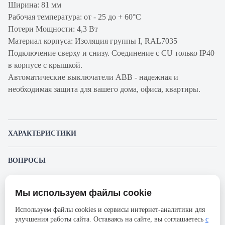
Ширина: 81 мм
Рабочая температура: от - 25 до + 60°С
Потери Мощности: 4,3 Вт
Материал корпуса: Изоляция группы I, RAL7035
Подключение сверху и снизу. Соединение с CU только IP40
в корпусе с крышкой.
Автоматические выключатели ABB - надежная и
необходимая защита для вашего дома, офиса, квартиры.
ХАРАКТЕРИСТИКИ
Артикул производителя
2CCS863001R0577
ВОПРОСЫ
Продукт
Автоматический
К этому товару еще никто не задал вопрос. Будьте первым!
выключатель
Мы используем файлы cookie
Представленные изображения и характеристики могут отличаться от реального
Производитель
ABB
Задать вопрос о товаре
внешнего вида товара. Комплектация также может быть изменена производителем
Используем файлы cookies и сервисы интернет-аналитики для
без предварительного уведомления. Компания АйДистрибьют не несёт
Серия
S803S
улучшения работы сайта. Оставаясь на сайте, вы соглашаетесь
с
ответственности в случае не соответствия текущей модели товаров фотографиям,
Пожалуйста,
авторизуйтесь
, чтобы иметь