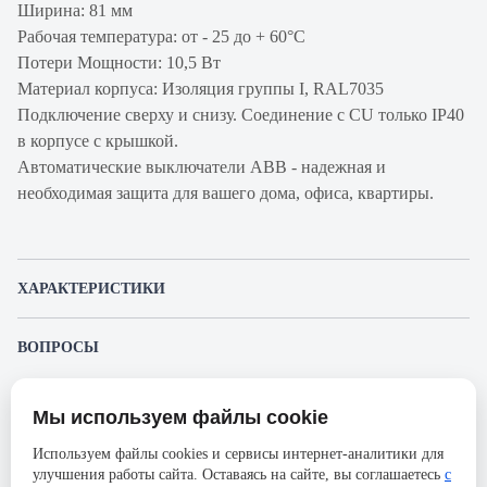
Ширина: 81 мм
Рабочая температура: от - 25 до + 60°С
Потери Мощности: 10,5 Вт
Материал корпуса: Изоляция группы I, RAL7035
Подключение сверху и снизу. Соединение с CU только IP40
в корпусе с крышкой.
Автоматические выключатели ABB - надежная и
необходимая защита для вашего дома, офиса, квартиры.
ХАРАКТЕРИСТИКИ
Артикул производителя
2CCS863001R0486
ВОПРОСЫ
Продукт
Автоматический
К этому товару еще никто не задал вопрос. Будьте первым!
выключатель
Мы используем файлы cookie
Представленные изображения и характеристики могут отличаться от реального
Производитель
ABB
Задать вопрос о товаре
внешнего вида товара. Комплектация также может быть изменена производителем
Используем файлы cookies и сервисы интернет-аналитики для
без предварительного уведомления. Компания АйДистрибьют не несёт
Серия
S803S
улучшения работы сайта. Оставаясь на сайте, вы соглашаетесь
с
ответственности в случае не соответствия текущей модели товаров фотографиям,
Пожалуйста,
авторизуйтесь
, чтобы иметь