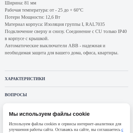
Ширина: 81 мм
Рабочая температура: от - 25 до + 60°С
Потери Мощности: 12,6 Вт
Материал корпуса: Изоляция группы I, RAL7035
Подключение сверху и снизу. Соединение с CU только IP40
в корпусе с крышкой.
Автоматические выключатели ABB - надежная и
необходимая защита для вашего дома, офиса, квартиры.
ХАРАКТЕРИСТИКИ
Артикул производителя
2CCS863001R0516
ВОПРОСЫ
Продукт
Автоматический
К этому товару еще никто не задал вопрос. Будьте первым!
выключатель
Мы используем файлы cookie
Представленные изображения и характеристики могут отличаться от реального
Производитель
ABB
Задать вопрос о товаре
внешнего вида товара. Комплектация также может быть изменена производителем
Используем файлы cookies и сервисы интернет-аналитики для
без предварительного уведомления. Компания АйДистрибьют не несёт
Серия
S803S
улучшения работы сайта. Оставаясь на сайте, вы соглашаетесь
с
ответственности в случае не соответствия текущей модели товаров фотографиям,
Пожалуйста,
авторизуйтесь
, чтобы иметь