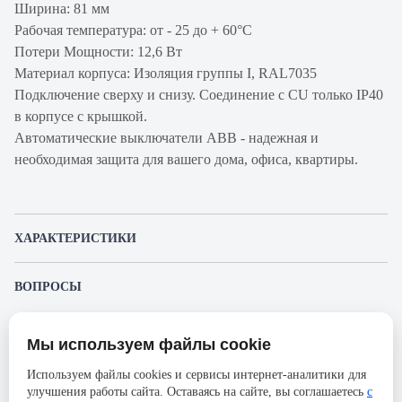
Ширина: 81 мм
Рабочая температура: от - 25 до + 60°С
Потери Мощности: 12,6 Вт
Материал корпуса: Изоляция группы I, RAL7035
Подключение сверху и снизу. Соединение с CU только IP40
в корпусе с крышкой.
Автоматические выключатели ABB - надежная и
необходимая защита для вашего дома, офиса, квартиры.
ХАРАКТЕРИСТИКИ
Артикул производителя
2CCS863001R1255
ВОПРОСЫ
Продукт
Автоматический
К этому товару еще никто не задал вопрос. Будьте первым!
выключатель
Мы используем файлы cookie
Представленные изображения и характеристики могут отличаться от реального
Производитель
ABB
Задать вопрос о товаре
внешнего вида товара. Комплектация также может быть изменена производителем
Используем файлы cookies и сервисы интернет-аналитики для
без предварительного уведомления. Компания АйДистрибьют не несёт
Серия
S803S
улучшения работы сайта. Оставаясь на сайте, вы соглашаетесь
с
ответственности в случае не соответствия текущей модели товаров фотографиям,
Пожалуйста,
авторизуйтесь
, чтобы иметь