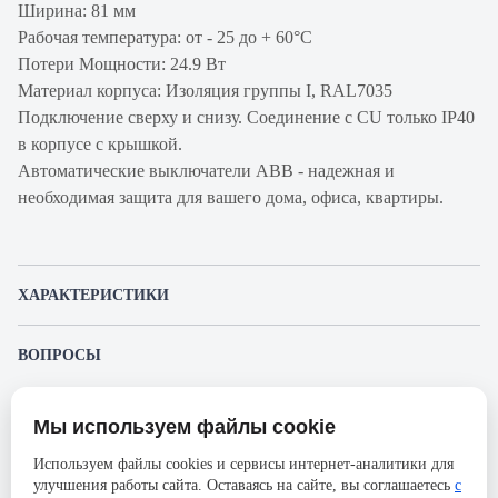
Ширина: 81 мм
Рабочая температура: от - 25 до + 60°С
Потери Мощности: 24.9 Вт
Материал корпуса: Изоляция группы I, RAL7035
Подключение сверху и снизу. Соединение с CU только IP40
в корпусе с крышкой.
Автоматические выключатели ABB - надежная и
необходимая защита для вашего дома, офиса, квартиры.
ХАРАКТЕРИСТИКИ
Артикул производителя
2CCS863001R1637
ВОПРОСЫ
Продукт
Автоматический
К этому товару еще никто не задал вопрос. Будьте первым!
выключатель
Мы используем файлы cookie
Представленные изображения и характеристики могут отличаться от реального
Производитель
ABB
Задать вопрос о товаре
внешнего вида товара. Комплектация также может быть изменена производителем
Используем файлы cookies и сервисы интернет-аналитики для
без предварительного уведомления. Компания АйДистрибьют не несёт
Серия
S803S
улучшения работы сайта. Оставаясь на сайте, вы соглашаетесь
с
ответственности в случае не соответствия текущей модели товаров фотографиям,
Пожалуйста,
авторизуйтесь
, чтобы иметь