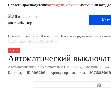
Новости
Производители
Распродажа и акции
Скидки и оплата
Дос
ABB 2CCS863001R1647
Автоматический выключатель
Ката
Главная страница
Каталог
Электрооборудование
Автома
125А, 50кА, (2CCS863001R1647)
АРХИВ
Автоматический выключа
Автоматический выключатель ABB S803S, 3 модуль, UC-K к
Код товара:
iD-00032303
Артикул производителя:
2CCS863001R