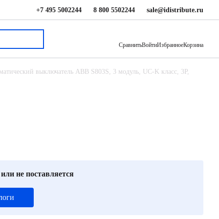
+7 495 5002244
8 800 5502244
sale@idistribute.ru
74 039 ₽
В корзину
Сравнить
Войти
Избранное
Корзина
матический выключатель ABB S803S, 3 модуль, UC-K класс, 3P,
 или не поставляется
логи