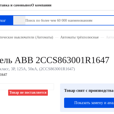
тавка и самовывоз
О компании
лог
тические выключатели (Автоматы)
Автоматы трёхполюсные
Авто
тель ABB 2CCS863001R1647
ласс, 3P, 125А, 50кА, (2CCS863001R1647)
1647
Товар снят с производства
Товар не поставляется
Показать замену и ана