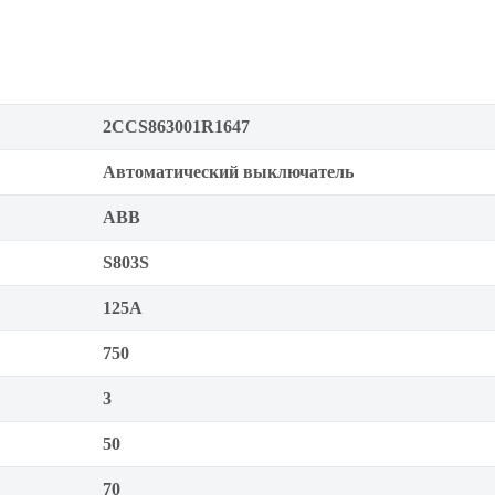
2CCS863001R1647
Автоматический выключатель
ABB
S803S
125А
750
3
50
70