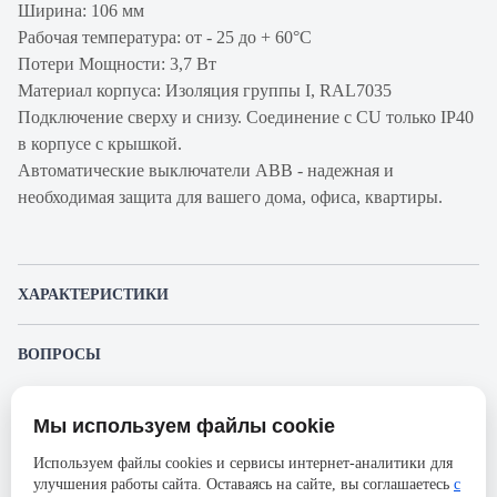
Ширина: 106 мм
Рабочая температура: от - 25 до + 60°С
Потери Мощности: 3,7 Вт
Материал корпуса: Изоляция группы I, RAL7035
Подключение сверху и снизу. Соединение с CU только IP40
в корпусе с крышкой.
Автоматические выключатели ABB - надежная и
необходимая защита для вашего дома, офиса, квартиры.
ХАРАКТЕРИСТИКИ
Артикул производителя
2CCS894001R0405
ВОПРОСЫ
Продукт
Автоматический
К этому товару еще никто не задал вопрос. Будьте первым!
выключатель
Мы используем файлы cookie
Представленные изображения и характеристики могут отличаться от реального
Производитель
ABB
Задать вопрос о товаре
внешнего вида товара. Комплектация также может быть изменена производителем
Используем файлы cookies и сервисы интернет-аналитики для
без предварительного уведомления. Компания АйДистрибьют не несёт
Серия
S804N
улучшения работы сайта. Оставаясь на сайте, вы соглашаетесь
с
ответственности в случае не соответствия текущей модели товаров фотографиям,
Пожалуйста,
авторизуйтесь
, чтобы иметь