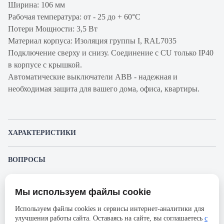
Ширина: 106 мм
Рабочая температура: от - 25 до + 60°С
Потери Мощности: 3,5 Вт
Материал корпуса: Изоляция группы I, RAL7035
Подключение сверху и снизу. Соединение с CU только IP40
в корпусе с крышкой.
Автоматические выключатели ABB - надежная и
необходимая защита для вашего дома, офиса, квартиры.
ХАРАКТЕРИСТИКИ
Артикул производителя
2CCS894001R0204
ВОПРОСЫ
Продукт
Автоматический
К этому товару еще никто не задал вопрос. Будьте первым!
выключатель
Мы используем файлы cookie
Представленные изображения и характеристики могут отличаться от реального
Производитель
ABB
Задать вопрос о товаре
внешнего вида товара. Комплектация также может быть изменена производителем
Используем файлы cookies и сервисы интернет-аналитики для
без предварительного уведомления. Компания АйДистрибьют не несёт
Серия
S804N
улучшения работы сайта. Оставаясь на сайте, вы соглашаетесь
с
ответственности в случае не соответствия текущей модели товаров фотографиям,
Пожалуйста,
авторизуйтесь
, чтобы иметь