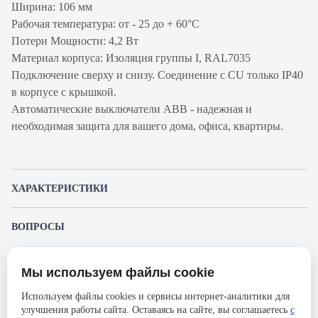
Ширина: 106 мм
Рабочая температура: от - 25 до + 60°С
Потери Мощности: 4,2 Вт
Материал корпуса: Изоляция группы I, RAL7035
Подключение сверху и снизу. Соединение с CU только IP40
в корпусе с крышкой.
Автоматические выключатели ABB - надежная и
необходимая защита для вашего дома, офиса, квартиры.
ХАРАКТЕРИСТИКИ
Артикул производителя
2CCS894001R0254
ВОПРОСЫ
Продукт
Автоматический
К этому товару еще никто не задал вопрос. Будьте первым!
выключатель
Мы используем файлы cookie
Представленные изображения и характеристики могут отличаться от реального
Производитель
ABB
Задать вопрос о товаре
внешнего вида товара. Комплектация также может быть изменена производителем
Используем файлы cookies и сервисы интернет-аналитики для
без предварительного уведомления. Компания АйДистрибьют не несёт
Серия
S804N
улучшения работы сайта. Оставаясь на сайте, вы соглашаетесь
с
ответственности в случае не соответствия текущей модели товаров фотографиям,
Пожалуйста,
авторизуйтесь
, чтобы иметь