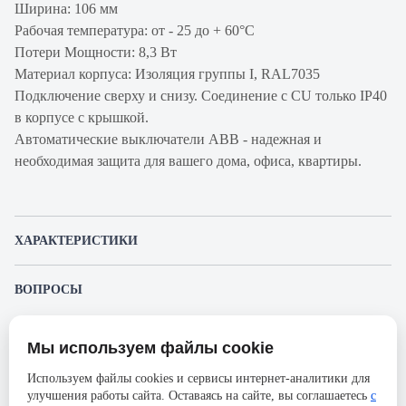
Ширина: 106 мм
Рабочая температура: от - 25 до + 60°С
Потери Мощности: 8,3 Вт
Материал корпуса: Изоляция группы I, RAL7035
Подключение сверху и снизу. Соединение с CU только IP40
в корпусе с крышкой.
Автоматические выключатели ABB - надежная и
необходимая защита для вашего дома, офиса, квартиры.
ХАРАКТЕРИСТИКИ
Артикул производителя
2CCS894001R0821
ВОПРОСЫ
Продукт
Автоматический
К этому товару еще никто не задал вопрос. Будьте первым!
выключатель
Мы используем файлы cookie
Представленные изображения и характеристики могут отличаться от реального
Производитель
ABB
Задать вопрос о товаре
внешнего вида товара. Комплектация также может быть изменена производителем
Используем файлы cookies и сервисы интернет-аналитики для
без предварительного уведомления. Компания АйДистрибьют не несёт
Серия
S804N
улучшения работы сайта. Оставаясь на сайте, вы соглашаетесь
с
ответственности в случае не соответствия текущей модели товаров фотографиям,
Пожалуйста,
авторизуйтесь
, чтобы иметь