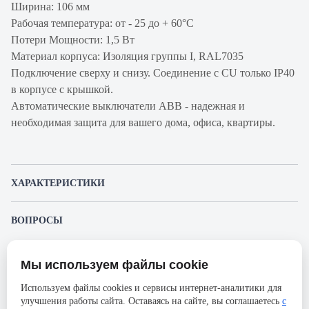
Ширина: 106 мм
Рабочая температура: от - 25 до + 60°С
Потери Мощности: 1,5 Вт
Материал корпуса: Изоляция группы I, RAL7035
Подключение сверху и снизу. Соединение с CU только IP40
в корпусе с крышкой.
Автоматические выключатели ABB - надежная и
необходимая защита для вашего дома, офиса, квартиры.
ХАРАКТЕРИСТИКИ
Артикул производителя
2CCP844001R1109
ВОПРОСЫ
Продукт
Автоматический
К этому товару еще никто не задал вопрос. Будьте первым!
выключатель
Мы используем файлы cookie
Представленные изображения и характеристики могут отличаться от реального
Производитель
ABB
Задать вопрос о товаре
внешнего вида товара. Комплектация также может быть изменена производителем
Используем файлы cookies и сервисы интернет-аналитики для
без предварительного уведомления. Компания АйДистрибьют не несёт
Серия
S804PV
улучшения работы сайта. Оставаясь на сайте, вы соглашаетесь
с
ответственности в случае не соответствия текущей модели товаров фотографиям,
Пожалуйста,
авторизуйтесь
, чтобы иметь