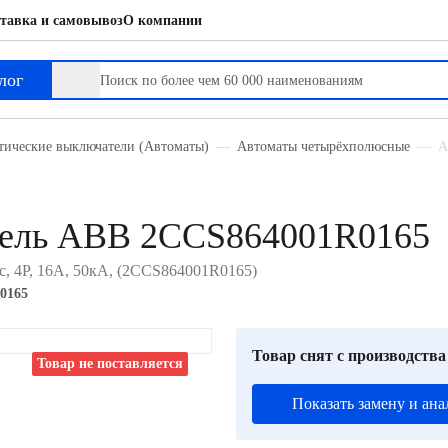
тавка и самовывоз
О компании
лог
тические выключатели (Автоматы)
Автоматы четырёхполюсные
А
тель ABB 2CCS864001R0165
, 4P, 16А, 50кА, (2CCS864001R0165)
0165
Товар снят с производства
Товар не поставляется
Показать замену и ана