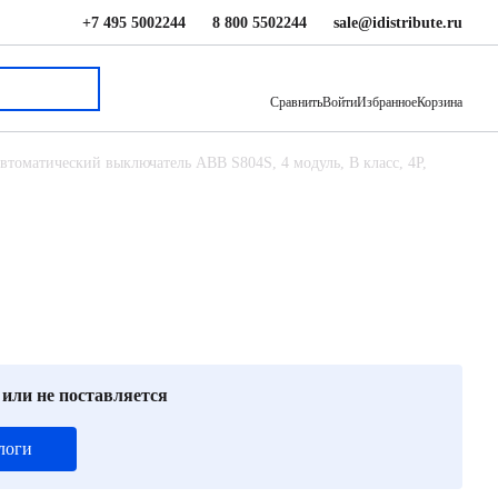
+7 495 5002244
8 800 5502244
sale@idistribute.ru
61 932 ₽
В корзину
Сравнить
Войти
Избранное
Корзина
втоматический выключатель ABB S804S, 4 модуль, B класс, 4P,
 или не поставляется
логи