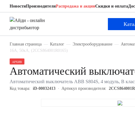
Новости
Производители
Распродажа и акции
Скидки и оплата
Дос
ABB 2CCS864001R0165
Автоматический выключатель
Ката
Главная страница
Каталог
Электрооборудование
Автома
16А, 50кА, (2CCS864001R0165)
АРХИВ
Автоматический выключа
Автоматический выключатель ABB S804S, 4 модуль, B класс
Код товара:
iD-00032413
Артикул производителя:
2CCS864001R